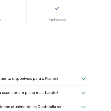
o
Aprimorado
mento disponíveis para o Planos?
ntrato anual e oferecem duas modalidades de
 escolher um plano mais barato?
o a qualquer momento. E poderá mudar para
rança única, feita no momento da aquisição.
ue o período do contrato atual terminar.
tenho atualmente na Doctoralia se
aceitos: transferência bancária, boleto, PIX e