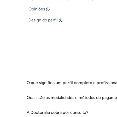
Opiniões
Design do perfil
O que significa um perfil completo e profissiona
Para conseguir os melhores resultados com seu 
complete ao máximo o seu perfil, ative o serviç
Quais são as modalidades e métodos de pagame
estimule as opiniões dos pacientes e responda à
Todos os planos estão disponíveis no formato de
você irá receber na aba "Dúvidas de Pacientes" 
e oferecemos 2 opções de pagamento:
A Doctoralia cobra por consulta?
chat.