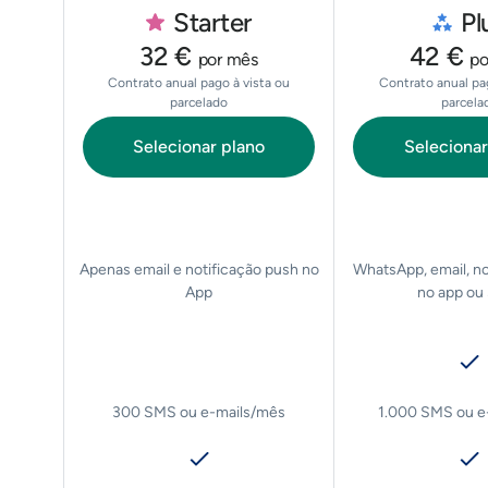
Starter
Pl
32 €
42 €
por mês
po
Contrato anual pago à vista ou
Contrato anual pag
parcelado
parcela
Selecionar plano
Selecionar
Apenas email e notificação push no
WhatsApp, email, no
App
no app ou
300 SMS ou e-mails/mês
1.000 SMS ou e