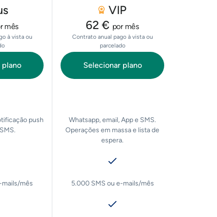
us
VIP
62 €
r mês
por mês
o à vista ou
Contrato anual pago à vista ou
do
parcelado
 plano
Selecionar plano
tificação push
Whatsapp, email, App e SMS.
 SMS.
Operações em massa e lista de
espera.
-mails/mês
5.000 SMS ou e-mails/mês